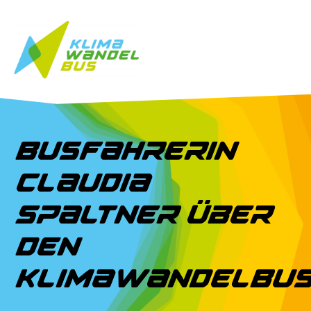
Busfahrerin
Claudia
Spaltner über
den
KlimaWandelBu